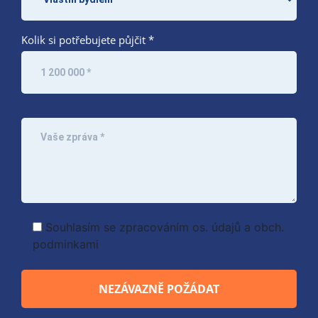
Kolik si potřebujete půjčit *
Souhlasím se zpracováním
os. údajů
a
obch.
podminkami