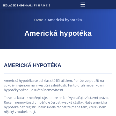
Úvod
> Americká hypotéka
Americká hypotéka
AMERICKÁ HYPOTÉKA
Americká hypotéka se od klasické liší účelem. Peníze lze použít na
cokoliv, nejenom na investiční záležitosti. Tento druh nebankovní
hypotéky vyžaduje ručení nemovitostí.
Ta se na katastr nepřepisuje, pouze se k ní vyznačuje zástavní právo.
Ručení nemovitostí umožňuje čerpat vysoké částky. Naše americká
hypotéka bez registru navíc udělá radost zejména těm, kteří v něm
nějaký vroubek mají.