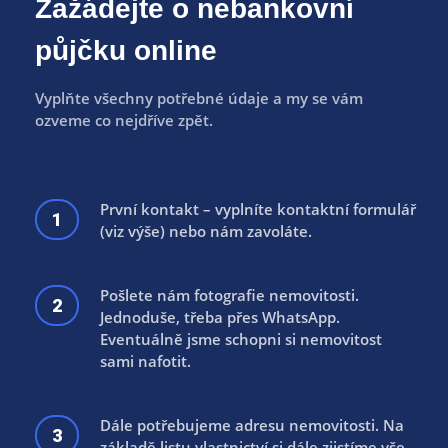
Zažádejte o nebankovní
půjčku online
Vyplňte všechny potřebné údaje a my se vám
ozveme co nejdříve zpět.
První kontakt – vyplníte kontaktní formulář
1
(viz výše) nebo nám zavoláte.
Pošlete nám fotografie nemovitosti.
2
Jednoduše, třeba přes WhatsApp.
Eventuálně jsme schopni si nemovitost
sami nafotit.
Dále potřebujeme adresu nemovitosti. Na
3
základě listu vlastnictví si dále zjistíme vše