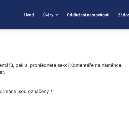
Úvod
Úvěry
Oddlužení nemovitosti
Žádo
e ho upravit, nebo smazat a postupně pak začít s tvorbou v
ntářů, pak si prohlédněte sekci Komentáře na nástěnce.
ar
.
formace jsou označeny
*