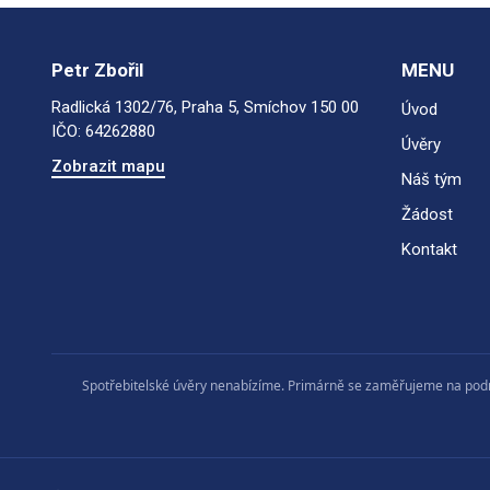
Petr Zbořil
MENU
Radlická 1302/76, Praha 5, Smíchov 150 00
Úvod
IČO: 64262880
Úvěry
Zobrazit mapu
Náš tým
Žádost
Kontakt
Spotřebitelské úvěry nenabízíme. Primárně se zaměřujeme na podnik