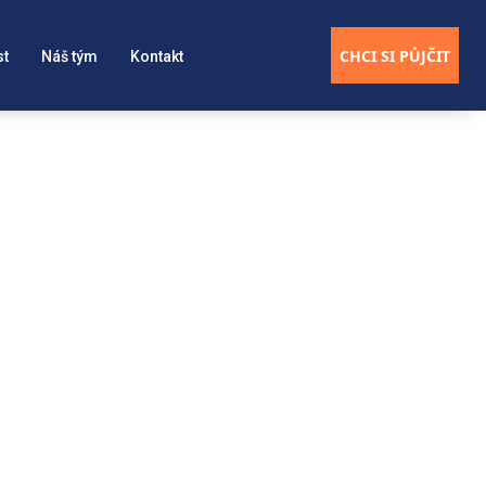
CHCI SI PŮJČIT
st
Náš tým
Kontakt
lastního webu.