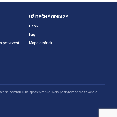
UŽITEČNÉ ODKAZY
Ceník
Faq
a potvrzení
Mapa stránek
i
ch se nevztahují na spotřebitelské úvěry poskytované dle zákona č.