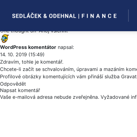
Ahoj všichni!
Posted on
14. 10. 2019
by
admin
Vítejte ve WordPressu. Toto je váš první příspěvek. Můžet
Posted in
Nezařazené
One thought on “
Ahoj všichni!
”
WordPress komentátor
napsal:
14. 10. 2019 (15:49)
Zdravím, tohle je komentář.
Chcete-li začít se schvalováním, úpravami a mazáním kome
Profilové obrázky komentujících vám přináší služba
Gravat
Odpovědět
Napsat komentář
Vaše e-mailová adresa nebude zveřejněna.
Vyžadované in